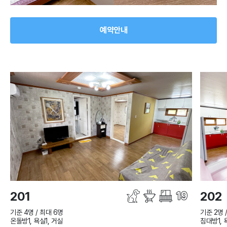
예약안내
201
202
기준 4명 / 최대 6명
기준 2명 
온돌방1, 욕실1, 거실
침대방1, 