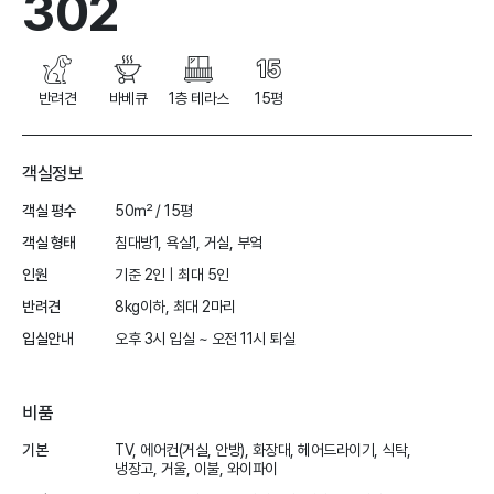
302
반려견
바베큐
1층 테라스
15평
객실정보
객실 평수
50㎡ / 15평
객실 형태
침대방1, 욕실1, 거실, 부엌
인원
기준 2인 | 최대 5인
반려견
8kg이하, 최대 2마리
입실안내
오후 3시 입실 ~ 오전 11시 퇴실
비품
기본
TV, 에어컨(거실, 안방), 화장대, 헤어드라이기, 식탁,
냉장고, 거울, 이불, 와이파이